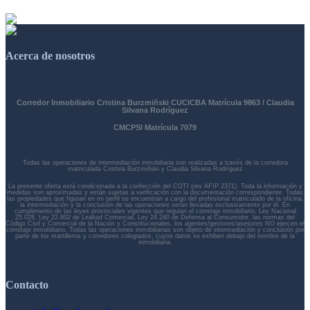
Acerca de nosotros
Corredor Inmobiliario Cristina Burzmiñski CUCICBA Matrícula 9863 / Claudia
Silvana Rodríguez
CMCPSI Matrícula 7079
Todas las operaciones de intermediación inmobiliaria son realizadas a través de la corredora
matriculada Cristina Burzmiñski y Claudia Silvana Rodríguez
La presente oferta está condicionada a la confección del COTI (res AFIP 2371). Toda la información y
medidas son aproximadas y están sujetas a verificación con la documentación correspondiente. Todas
las propiedades que figuran en mi perfil se encuentran a cargo del profesional matriculado de la oficina,
la intermediación y la conclusión de las operaciones serán llevadas exclusivamente por él. En
cumplimiento de las leyes provinciales vigentes que regulan el corretaje inmobiliario, Ley Nacional
25.028, Ley 22.802 de Lealtad Comercial, Ley 24.240 de Defensa al Consumidor, las normas del
Código Civil y Comercial de la Nación y Constitucionales, los agentes/gestores/asesores NO ejercen el
corretaje inmobiliario. Todas las operaciones inmobiliarias son objeto de intermediación y conclusión por
parte de los martilleros y corredores colegiados, cuyos datos se exhiben debajo del nombre de la
inmobiliaria.
Contacto