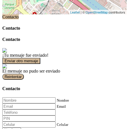
Leaflet
| ©
OpenStreetMap
contributors
Contacto
Contacto
Contacto
¡Tu mensaje fue enviado!
Enviar otro mensaje
El mensaje no pudo ser enviado
Reintentar
Contacto
Nombre
Email
Celular