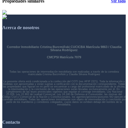
Propiedades similares
Ver todo
Acerca de nosotros
Corredor Inmobiliario Cristina Burzmiñski CUCICBA Matrícula 9863 / Claudia
Silvana Rodríguez
CMCPSI Matrícula 7079
Todas las operaciones de intermediación inmobiliaria son realizadas a través de la corredora
matriculada Cristina Burzmiñski y Claudia Silvana Rodríguez
La presente oferta está condicionada a la confección del COTI (res AFIP 2371). Toda la información y
medidas son aproximadas y están sujetas a verificación con la documentación correspondiente. Todas
las propiedades que figuran en mi perfil se encuentran a cargo del profesional matriculado de la oficina,
la intermediación y la conclusión de las operaciones serán llevadas exclusivamente por él. En
cumplimiento de las leyes provinciales vigentes que regulan el corretaje inmobiliario, Ley Nacional
25.028, Ley 22.802 de Lealtad Comercial, Ley 24.240 de Defensa al Consumidor, las normas del
Código Civil y Comercial de la Nación y Constitucionales, los agentes/gestores/asesores NO ejercen el
corretaje inmobiliario. Todas las operaciones inmobiliarias son objeto de intermediación y conclusión por
parte de los martilleros y corredores colegiados, cuyos datos se exhiben debajo del nombre de la
inmobiliaria.
Contacto