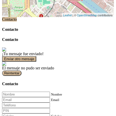
Leaflet
| ©
OpenStreetMap
contributors
Contacto
Contacto
Contacto
¡Tu mensaje fue enviado!
Enviar otro mensaje
El mensaje no pudo ser enviado
Reintentar
Contacto
Nombre
Email