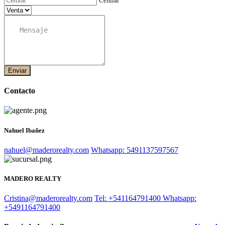
Celular
Enviar
Contacto
Nahuel Ibañez
nahuel@maderorealty.com
Whatsapp: 5491137597567
MADERO REALTY
Cristina@maderorealty.com
Tel: +541164791400
Whatsapp:
+5491164791400